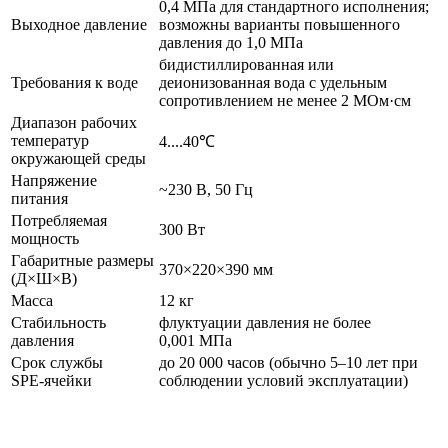
0,4 МПа для стандартного исполнения;
Выходное давление
возможны варианты повышенного
давления до 1,0 МПа
бидистиллированная или
Требования к воде
деионизованная вода с удельным
сопротивлением не менее 2 МОм·см
Диапазон рабочих
температур
4....40℃
окружающей среды
Напряжение
~230 В, 50 Гц
питания
Потребляемая
300 Вт
мощность
Габаритные размеры
370×220×390 мм
(Д×Ш×В)
Масса
12 кг
Стабильность
флуктуации давления не более
давления
0,001 МПа
Срок службы
до 20 000 часов (обычно 5–10 лет при
SPE‑ячейки
соблюдении условий эксплуатации)