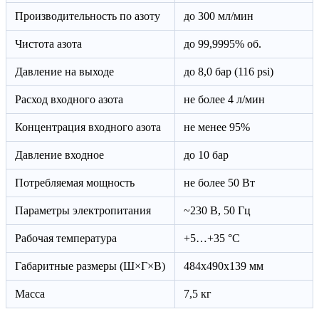
Производительность по азоту
до 300 мл/мин
Чистота азота
до 99,9995% об.
Давление на выходе
до 8,0 бар (116 psi)
Расход входного азота
не более 4 л/мин
Концентрация входного азота
не менее 95%
Давление входное
до 10 бар
Потребляемая мощность
не более 50 Вт
Параметры электропитания
~230 В, 50 Гц
Рабочая температура
+5…+35 °C
Габаритные размеры (Ш×Г×В)
484х490х139 мм
Масса
7,5 кг